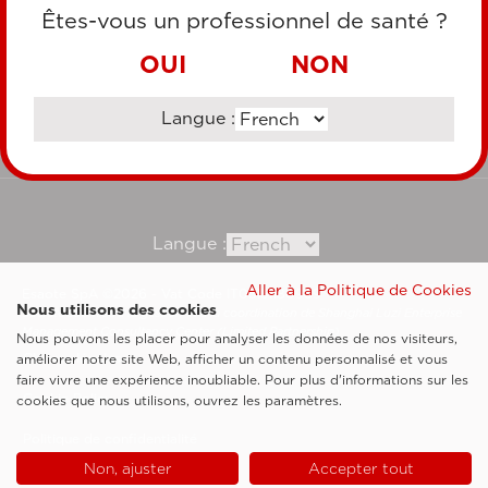
CARTE DE CRÉDIT
Êtes-vous un professionnel de santé ?
VIREMENT BANCAIRE
OUI
NON
Langue :
Consultez notre site corporate
Langue :
Aller à la Politique de Cookies
Esaote SpA ©2026 - Vat Code IT05131180969
Nous utilisons des cookies
Société soumise à la gestion et à la coordination de Shanghai Luzi Enterprise
Management Consultancy Center (Limited Partnership)
Nous pouvons les placer pour analyser les données de nos visiteurs,
Clauses légales
améliorer notre site Web, afficher un contenu personnalisé et vous
faire vivre une expérience inoubliable. Pour plus d'informations sur les
Cookie Policy
cookies que nous utilisons, ouvrez les paramètres.
Politique de confidentialité
Non, ajuster
Accepter tout