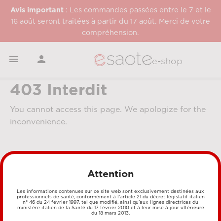
Avis important
: Les commandes passées entre le 7 et le
16 août seront traitées à partir du 17 août. Merci de votre
compréhension.


e-shop
403 Interdit
You cannot access this page. We apologize for the
inconvenience.
Attention
Les informations contenues sur ce site web sont exclusivement destinées aux
professionnels de santé, conformément à l’article 21 du décret législatif italien
n° 46 du 24 février 1997, tel que modifié, ainsi qu’aux lignes directrices du
MÉTHODES DE PAIEMENT
ministère italien de la Santé du 17 février 2010 et à leur mise à jour ultérieure
du 18 mars 2013.