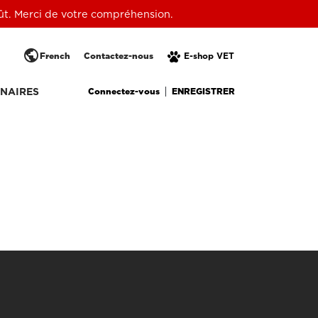
oût. Merci de votre compréhension.
public
French
Contactez-nous
E-shop VET
Connectez-vous
ENREGISTRER
NAIRES