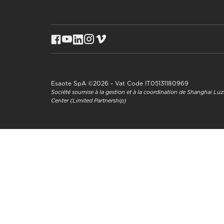
Esaote SpA ©2026 - Vat Code IT05131180969
Société soumise à la gestion et à la coordination de Shanghai L
Center (Limited Partnership)