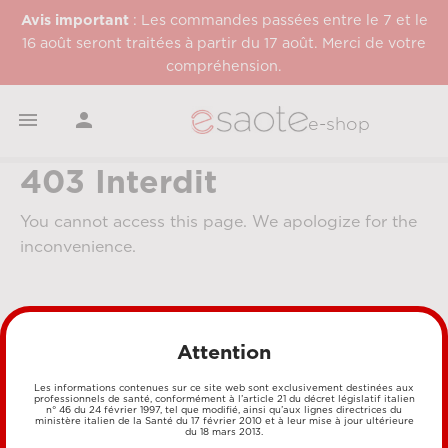
Avis important
: Les commandes passées entre le 7 et le
16 août seront traitées à partir du 17 août. Merci de votre
compréhension.


e-shop
403 Interdit
You cannot access this page. We apologize for the
inconvenience.
Attention
Les informations contenues sur ce site web sont exclusivement destinées aux
professionnels de santé, conformément à l’article 21 du décret législatif italien
n° 46 du 24 février 1997, tel que modifié, ainsi qu’aux lignes directrices du
MÉTHODES DE PAIEMENT
ministère italien de la Santé du 17 février 2010 et à leur mise à jour ultérieure
du 18 mars 2013.