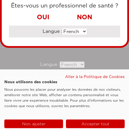
CARTE DE CRÉDIT
Êtes-vous un professionnel de santé ?
VIREMENT BANCAIRE
OUI
NON
Langue :
Consultez notre site corporate
Langue :
Aller à la Politique de Cookies
Esaote SpA ©2026 - Vat Code IT05131180969
Nous utilisons des cookies
Société soumise à la gestion et à la coordination de Shanghai Luzi Enterprise
Management Consultancy Center (Limited Partnership)
Nous pouvons les placer pour analyser les données de nos visiteurs,
Clauses légales
améliorer notre site Web, afficher un contenu personnalisé et vous
faire vivre une expérience inoubliable. Pour plus d'informations sur les
Cookie Policy
cookies que nous utilisons, ouvrez les paramètres.
Politique de confidentialité
Non, ajuster
Accepter tout