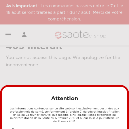
Avis important
: Les commandes passées entre le 7 et le
16 août seront traitées à partir du 17 août. Merci de votre
compréhension.


e-shop
403 Interdit
You cannot access this page. We apologize for the
inconvenience.
Attention
Les informations contenues sur ce site web sont exclusivement destinées aux
professionnels de santé, conformément à l’article 21 du décret législatif italien
MÉTHODES DE PAIEMENT
n° 46 du 24 février 1997, tel que modifié, ainsi qu’aux lignes directrices du
ministère italien de la Santé du 17 février 2010 et à leur mise à jour ultérieure
du 18 mars 2013.
CARTE DE CRÉDIT