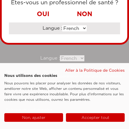
Êtes-vous un professionnel de santé ?
VIREMENT BANCAIRE
OUI
NON
Langue :
Consultez notre site corporate
Langue :
Aller à la Politique de Cookies
Esaote SpA ©2026 - Vat Code IT05131180969
Nous utilisons des cookies
Société soumise à la gestion et à la coordination de Shanghai Luzi Enterprise
Management Consultancy Center (Limited Partnership)
Nous pouvons les placer pour analyser les données de nos visiteurs,
Clauses légales
améliorer notre site Web, afficher un contenu personnalisé et vous
faire vivre une expérience inoubliable. Pour plus d'informations sur les
Cookie Policy
cookies que nous utilisons, ouvrez les paramètres.
Politique de confidentialité
Non, ajuster
Accepter tout