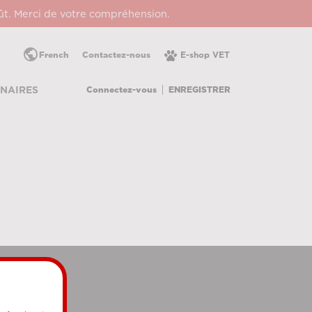
oût. Merci de votre compréhension.
public
French
Contactez-nous
E-shop VET
Connectez-vous
ENREGISTRER
NAIRES