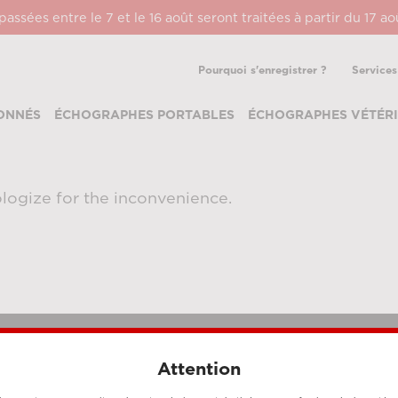
ssées entre le 7 et le 16 août seront traitées à partir du 17 a
Pourquoi s'enregistrer ?
Services
ONNÉS
ÉCHOGRAPHES PORTABLES
ÉCHOGRAPHES VÉTÉRI
logize for the inconvenience.
Attention
MÉTHODES DE PAIEMENT