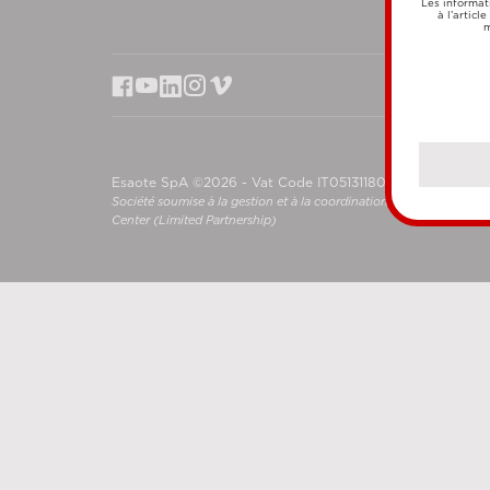
Les informat
à l’articl
m
Esaote SpA ©2026 - Vat Code IT05131180969
Société soumise à la gestion et à la coordination de Shanghai L
Center (Limited Partnership)