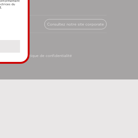
 conformément
ectrices du
3.
Consultez notre site corporate
licy
Politique de confidentialité