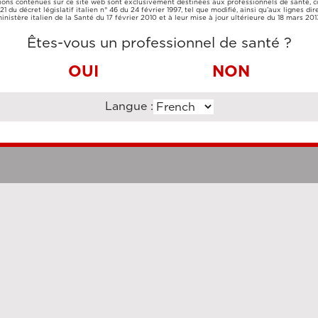
ions contenues sur ce site web sont exclusivement destinées aux professionnels de santé,
CARTE DE
VIREMENT
e 21 du décret législatif italien n° 46 du 24 février 1997, tel que modifié, ainsi qu’aux lignes dir
CRÉDIT
BANCAIRE
inistère italien de la Santé du 17 février 2010 et à leur mise à jour ultérieure du 18 mars 201
Êtes-vous un professionnel de santé ?
OUI
NON
Langue :
Clauses légales
Cookie Po
uzi Enterprise Management Consultancy