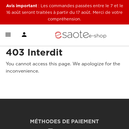
Avis important
: Les commandes passées entre le 7 et le
16 août seront traitées à partir du 17 août. Merci de votre
compréhension.


e-shop
403 Interdit
You cannot access this page. We apologize for the
inconvenience.
MÉTHODES DE PAIEMENT