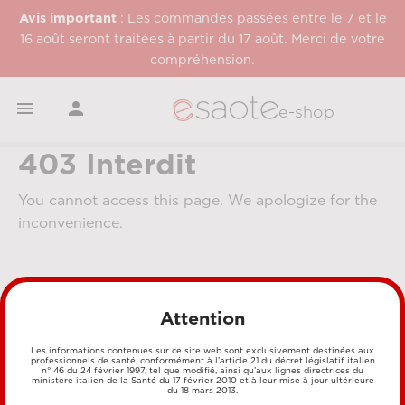
Avis important
: Les commandes passées entre le 7 et le
16 août seront traitées à partir du 17 août. Merci de votre
compréhension.


e-shop
403 Interdit
You cannot access this page. We apologize for the
inconvenience.
Attention
Les informations contenues sur ce site web sont exclusivement destinées aux
professionnels de santé, conformément à l’article 21 du décret législatif italien
n° 46 du 24 février 1997, tel que modifié, ainsi qu’aux lignes directrices du
MÉTHODES DE PAIEMENT
ministère italien de la Santé du 17 février 2010 et à leur mise à jour ultérieure
du 18 mars 2013.