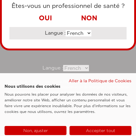
CARTE DE CRÉDIT
Êtes-vous un professionnel de santé ?
VIREMENT BANCAIRE
OUI
NON
Langue :
Consultez notre site corporate
Langue :
Aller à la Politique de Cookies
Esaote SpA ©2026 - Vat Code IT05131180969
Nous utilisons des cookies
Société soumise à la gestion et à la coordination de Shanghai Luzi Enterprise
Management Consultancy Center (Limited Partnership)
Nous pouvons les placer pour analyser les données de nos visiteurs,
Clauses légales
améliorer notre site Web, afficher un contenu personnalisé et vous
faire vivre une expérience inoubliable. Pour plus d'informations sur les
Cookie Policy
cookies que nous utilisons, ouvrez les paramètres.
Politique de confidentialité
Non, ajuster
Accepter tout