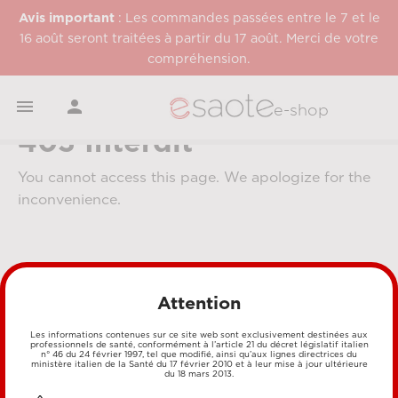
Avis important
: Les commandes passées entre le 7 et le
16 août seront traitées à partir du 17 août. Merci de votre
compréhension.


e-shop
403 Interdit
You cannot access this page. We apologize for the
inconvenience.
Attention
Les informations contenues sur ce site web sont exclusivement destinées aux
professionnels de santé, conformément à l’article 21 du décret législatif italien
MÉTHODES DE PAIEMENT
n° 46 du 24 février 1997, tel que modifié, ainsi qu’aux lignes directrices du
ministère italien de la Santé du 17 février 2010 et à leur mise à jour ultérieure
du 18 mars 2013.
CARTE DE CRÉDIT