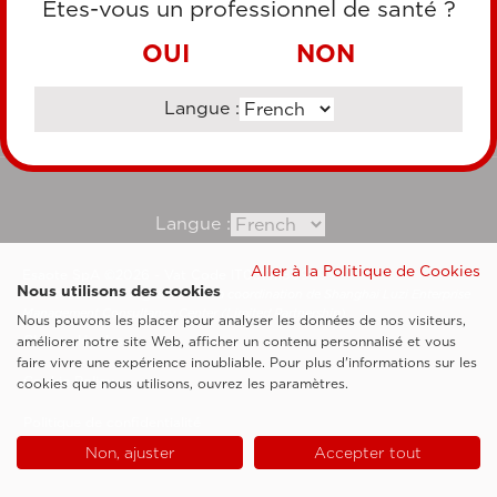
Êtes-vous un professionnel de santé ?
VIREMENT BANCAIRE
OUI
NON
Langue :
Consultez notre site corporate
Langue :
Aller à la Politique de Cookies
Esaote SpA ©2026 - Vat Code IT05131180969
Nous utilisons des cookies
Société soumise à la gestion et à la coordination de Shanghai Luzi Enterprise
Management Consultancy Center (Limited Partnership)
Nous pouvons les placer pour analyser les données de nos visiteurs,
Clauses légales
améliorer notre site Web, afficher un contenu personnalisé et vous
faire vivre une expérience inoubliable. Pour plus d'informations sur les
Cookie Policy
cookies que nous utilisons, ouvrez les paramètres.
Politique de confidentialité
Non, ajuster
Accepter tout