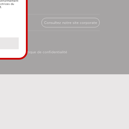
 conformément
ectrices du
3.
Consultez notre site corporate
licy
Politique de confidentialité