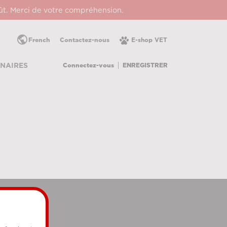
oût. Merci de votre compréhension.
public
French
Contactez-nous
E-shop VET
Connectez-vous
ENREGISTRER
NAIRES