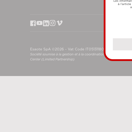
Les informat
à l’articl
m
Esaote SpA ©2026 - Vat Code IT05131180969
Société soumise à la gestion et à la coordination de Shanghai L
Center (Limited Partnership)