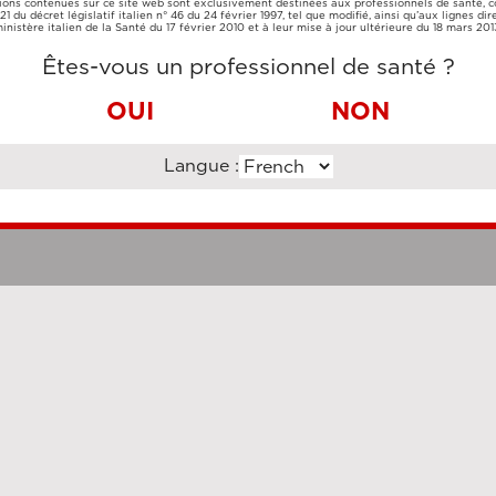
ions contenues sur ce site web sont exclusivement destinées aux professionnels de santé,
CARTE DE
VIREMENT
e 21 du décret législatif italien n° 46 du 24 février 1997, tel que modifié, ainsi qu’aux lignes dir
CRÉDIT
BANCAIRE
inistère italien de la Santé du 17 février 2010 et à leur mise à jour ultérieure du 18 mars 201
Êtes-vous un professionnel de santé ?
OUI
NON
Langue :
Clauses légales
Cookie Po
uzi Enterprise Management Consultancy