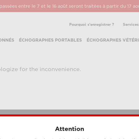
ssées entre le 7 et le 16 août seront traitées à partir du 17 a
Pourquoi s'enregistrer ?
Services
ONNÉS
ÉCHOGRAPHES PORTABLES
ÉCHOGRAPHES VÉTÉRI
logize for the inconvenience.
Attention
MÉTHODES DE PAIEMENT