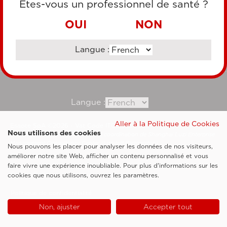
Êtes-vous un professionnel de santé ?
VIREMENT BANCAIRE
OUI
NON
Langue :
Consultez notre site corporate
Langue :
Aller à la Politique de Cookies
Esaote SpA ©2026 - Vat Code IT05131180969
Nous utilisons des cookies
Société soumise à la gestion et à la coordination de Shanghai Luzi Enterprise
Management Consultancy Center (Limited Partnership)
Nous pouvons les placer pour analyser les données de nos visiteurs,
Clauses légales
améliorer notre site Web, afficher un contenu personnalisé et vous
faire vivre une expérience inoubliable. Pour plus d'informations sur les
Cookie Policy
cookies que nous utilisons, ouvrez les paramètres.
Politique de confidentialité
Non, ajuster
Accepter tout