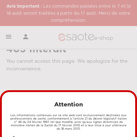
Avis important
: Les commandes passées entre le 7 et le
16 août seront traitées à partir du 17 août. Merci de votre
compréhension.


e-shop
403 Interdit
You cannot access this page. We apologize for the
inconvenience.
Attention
Les informations contenues sur ce site web sont exclusivement destinées aux
professionnels de santé, conformément à l’article 21 du décret législatif italien
MÉTHODES DE PAIEMENT
n° 46 du 24 février 1997, tel que modifié, ainsi qu’aux lignes directrices du
ministère italien de la Santé du 17 février 2010 et à leur mise à jour ultérieure
du 18 mars 2013.
CARTE DE CRÉDIT