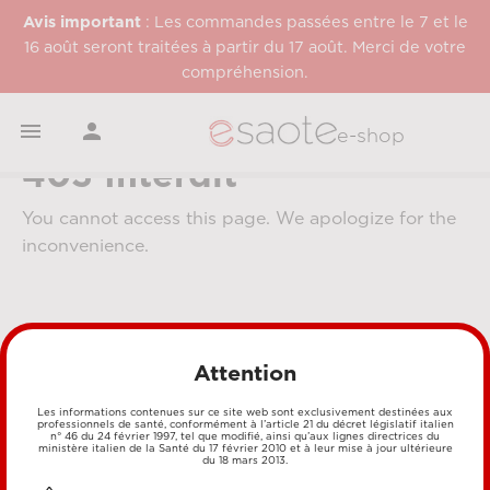
Avis important
: Les commandes passées entre le 7 et le
16 août seront traitées à partir du 17 août. Merci de votre
compréhension.


e-shop
403 Interdit
You cannot access this page. We apologize for the
inconvenience.
Attention
Les informations contenues sur ce site web sont exclusivement destinées aux
professionnels de santé, conformément à l’article 21 du décret législatif italien
MÉTHODES DE PAIEMENT
n° 46 du 24 février 1997, tel que modifié, ainsi qu’aux lignes directrices du
ministère italien de la Santé du 17 février 2010 et à leur mise à jour ultérieure
du 18 mars 2013.
CARTE DE CRÉDIT