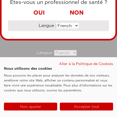
Êtes-vous un professionnel de santé ?
VIREMENT BANCAIRE
OUI
NON
Langue :
Consultez notre site corporate
Langue :
Aller à la Politique de Cookies
Esaote SpA ©2026 - Vat Code IT05131180969
Nous utilisons des cookies
Société soumise à la gestion et à la coordination de Shanghai Luzi Enterprise
Management Consultancy Center (Limited Partnership)
Nous pouvons les placer pour analyser les données de nos visiteurs,
Clauses légales
améliorer notre site Web, afficher un contenu personnalisé et vous
faire vivre une expérience inoubliable. Pour plus d'informations sur les
Cookie Policy
cookies que nous utilisons, ouvrez les paramètres.
Politique de confidentialité
Non, ajuster
Accepter tout