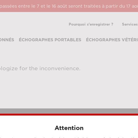
ssées entre le 7 et le 16 août seront traitées à partir du 17 a
Pourquoi s'enregistrer ?
Services
ONNÉS
ÉCHOGRAPHES PORTABLES
ÉCHOGRAPHES VÉTÉRI
logize for the inconvenience.
Attention
MÉTHODES DE PAIEMENT