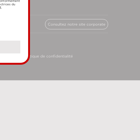
 conformément
ectrices du
3.
Consultez notre site corporate
licy
Politique de confidentialité