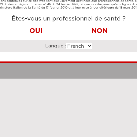
ions contenues sur ce site web sont exclusivement destinées aux professionnels de santé,
CARTE DE
VIREMENT
e 21 du décret législatif italien n° 46 du 24 février 1997, tel que modifié, ainsi qu’aux lignes dir
CRÉDIT
BANCAIRE
inistère italien de la Santé du 17 février 2010 et à leur mise à jour ultérieure du 18 mars 201
Êtes-vous un professionnel de santé ?
OUI
NON
Langue :
Clauses légales
Cookie Po
uzi Enterprise Management Consultancy