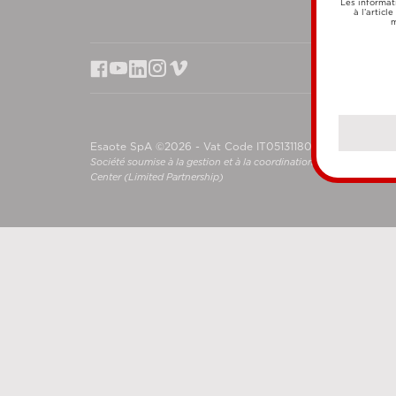
Les informat
à l’articl
m
Esaote SpA ©2026 - Vat Code IT05131180969
Société soumise à la gestion et à la coordination de Shanghai L
Center (Limited Partnership)