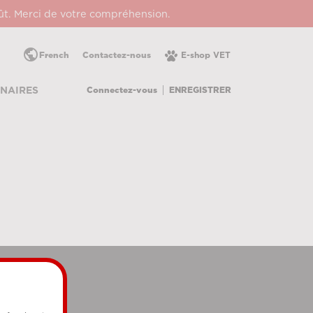
oût. Merci de votre compréhension.
public
French
Contactez-nous
E-shop VET
Connectez-vous
ENREGISTRER
NAIRES