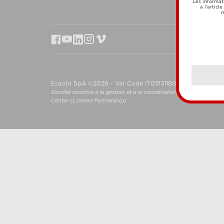
Les informat
à l’articl
m
Esaote SpA ©2026 - Vat Code IT05131180969
Société soumise à la gestion et à la coordination de Shanghai L
Center (Limited Partnership)