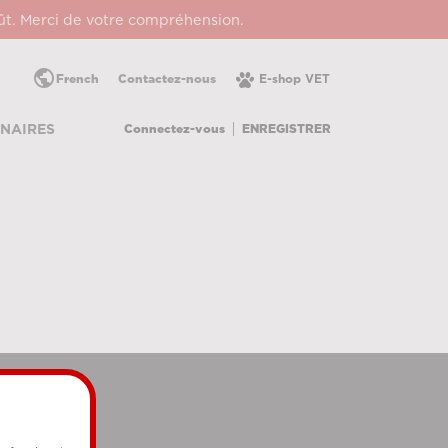
oût. Merci de votre compréhension.
public
French
Contactez-nous
E-shop VET
Connectez-vous
ENREGISTRER
NAIRES