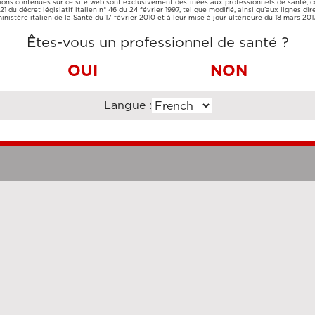
ions contenues sur ce site web sont exclusivement destinées aux professionnels de santé,
CARTE DE
VIREMENT
e 21 du décret législatif italien n° 46 du 24 février 1997, tel que modifié, ainsi qu’aux lignes dir
CRÉDIT
BANCAIRE
inistère italien de la Santé du 17 février 2010 et à leur mise à jour ultérieure du 18 mars 201
Êtes-vous un professionnel de santé ?
OUI
NON
Langue :
Clauses légales
Cookie Po
uzi Enterprise Management Consultancy