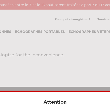
ssées entre le 7 et le 16 août seront traitées à partir du 17 a
Pourquoi s'enregistrer ?
Services
ONNÉS
ÉCHOGRAPHES PORTABLES
ÉCHOGRAPHES VÉTÉRI
logize for the inconvenience.
Attention
MÉTHODES DE PAIEMENT