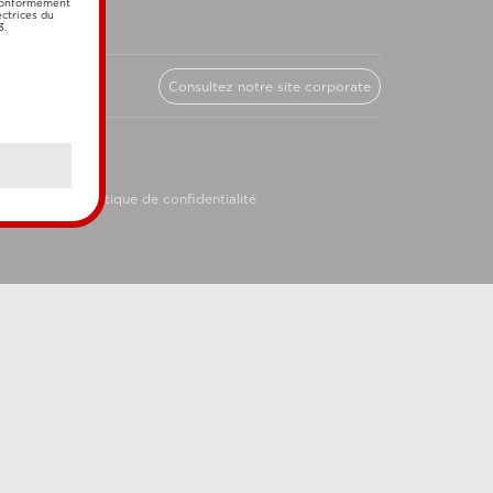
 conformément
ectrices du
3.
Consultez notre site corporate
licy
Politique de confidentialité