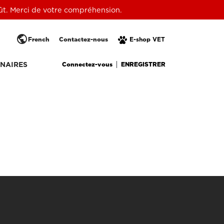
oût. Merci de votre compréhension.
public
French
Contactez-nous
E-shop VET
Connectez-vous
ENREGISTRER
NAIRES