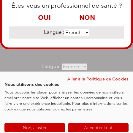
CARTE DE CRÉDIT
Êtes-vous un professionnel de santé ?
VIREMENT BANCAIRE
OUI
NON
Langue :
Consultez notre site corporate
Langue :
Aller à la Politique de Cookies
Esaote SpA ©2026 - Vat Code IT05131180969
Nous utilisons des cookies
Société soumise à la gestion et à la coordination de Shanghai Luzi Enterprise
Management Consultancy Center (Limited Partnership)
Nous pouvons les placer pour analyser les données de nos visiteurs,
Clauses légales
améliorer notre site Web, afficher un contenu personnalisé et vous
faire vivre une expérience inoubliable. Pour plus d'informations sur les
Cookie Policy
cookies que nous utilisons, ouvrez les paramètres.
Politique de confidentialité
Non, ajuster
Accepter tout