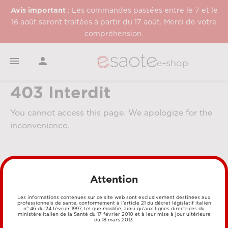
Avis important
: Les commandes passées entre le 7 et le
16 août seront traitées à partir du 17 août. Merci de votre
compréhension.


e-shop
403 Interdit
You cannot access this page. We apologize for the
inconvenience.
Attention
Les informations contenues sur ce site web sont exclusivement destinées aux
professionnels de santé, conformément à l’article 21 du décret législatif italien
n° 46 du 24 février 1997, tel que modifié, ainsi qu’aux lignes directrices du
MÉTHODES DE PAIEMENT
ministère italien de la Santé du 17 février 2010 et à leur mise à jour ultérieure
du 18 mars 2013.