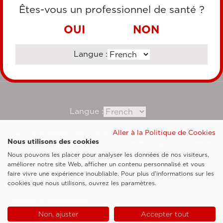
CARTE DE CRÉDIT
Êtes-vous un professionnel de santé ?
VIREMENT BANCAIRE
OUI
NON
Langue :
Consultez notre site corporate
Langue :
Aller à la Politique de Cookies
Esaote SpA ©2026 - Vat Code IT05131180969
Nous utilisons des cookies
Société soumise à la gestion et à la coordination de Shanghai Luzi Enterprise
Management Consultancy Center (Limited Partnership)
Nous pouvons les placer pour analyser les données de nos visiteurs,
Clauses légales
améliorer notre site Web, afficher un contenu personnalisé et vous
faire vivre une expérience inoubliable. Pour plus d'informations sur les
Cookie Policy
cookies que nous utilisons, ouvrez les paramètres.
Politique de confidentialité
Non, ajuster
Accepter tout