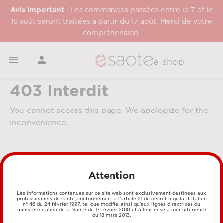
Avis important
: Les commandes passées entre le 7 et le
16 août seront traitées à partir du 17 août. Merci de votre
compréhension.


e-shop
403 Interdit
You cannot access this page. We apologize for the
inconvenience.
Attention
Les informations contenues sur ce site web sont exclusivement destinées aux
professionnels de santé, conformément à l’article 21 du décret législatif italien
n° 46 du 24 février 1997, tel que modifié, ainsi qu’aux lignes directrices du
MÉTHODES DE PAIEMENT
ministère italien de la Santé du 17 février 2010 et à leur mise à jour ultérieure
du 18 mars 2013.