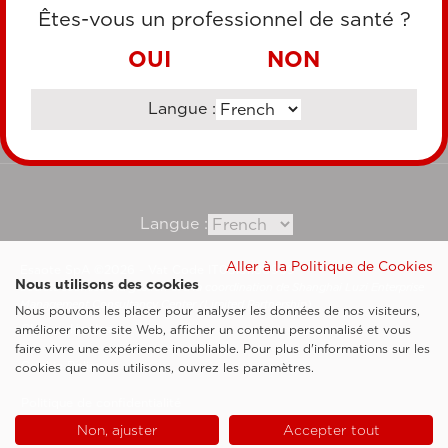
CARTE DE CRÉDIT
Êtes-vous un professionnel de santé ?
VIREMENT BANCAIRE
OUI
NON
Langue :
Consultez notre site corporate
Langue :
Aller à la Politique de Cookies
Esaote SpA ©2026 - Vat Code IT05131180969
Nous utilisons des cookies
Société soumise à la gestion et à la coordination de Shanghai Luzi Enterprise
Management Consultancy Center (Limited Partnership)
Nous pouvons les placer pour analyser les données de nos visiteurs,
Clauses légales
améliorer notre site Web, afficher un contenu personnalisé et vous
faire vivre une expérience inoubliable. Pour plus d'informations sur les
Cookie Policy
cookies que nous utilisons, ouvrez les paramètres.
Politique de confidentialité
Non, ajuster
Accepter tout