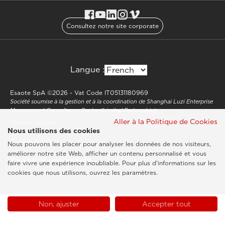
Consultez notre site corporate
Langue :
Esaote SpA ©2026 - Vat Code IT05131180969
Société soumise à la gestion et à la coordination de Shanghai Luzi Enterprise
Management Consultancy Center (Limited Partnership)
Aller à la Politique de Cookies
Clauses légales
Nous utilisons des cookies
Cookie Policy
Nous pouvons les placer pour analyser les données de nos visiteurs,
améliorer notre site Web, afficher un contenu personnalisé et vous
Politique de confidentialité
faire vivre une expérience inoubliable. Pour plus d'informations sur les
cookies que nous utilisons, ouvrez les paramètres.
Non, ajuster
Accepter tout