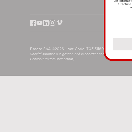
Les informat
à l’articl
m
Esaote SpA ©2026 - Vat Code IT05131180969
Société soumise à la gestion et à la coordination de Shanghai L
Center (Limited Partnership)