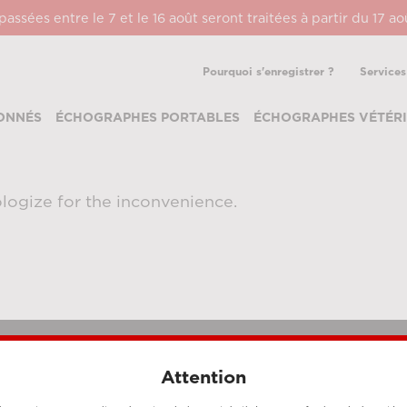
ssées entre le 7 et le 16 août seront traitées à partir du 17 a
Pourquoi s'enregistrer ?
Services
ONNÉS
ÉCHOGRAPHES PORTABLES
ÉCHOGRAPHES VÉTÉRI
logize for the inconvenience.
Attention
MÉTHODES DE PAIEMENT