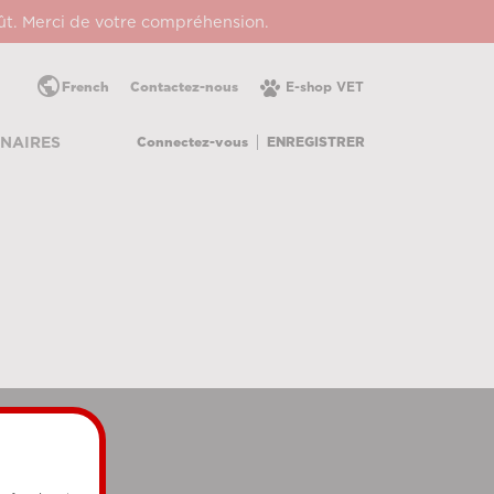
oût. Merci de votre compréhension.
public
French
Contactez-nous
E-shop VET
Connectez-vous
ENREGISTRER
NAIRES