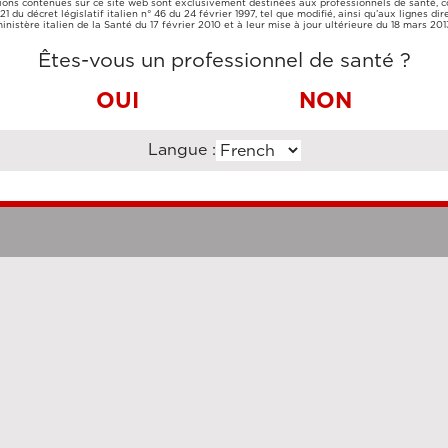
ions contenues sur ce site web sont exclusivement destinées aux professionnels de santé,
CARTE DE
VIREMENT
e 21 du décret législatif italien n° 46 du 24 février 1997, tel que modifié, ainsi qu’aux lignes dir
CRÉDIT
BANCAIRE
inistère italien de la Santé du 17 février 2010 et à leur mise à jour ultérieure du 18 mars 201
Êtes-vous un professionnel de santé ?
OUI
NON
Langue :
Clauses légales
Cookie Po
uzi Enterprise Management Consultancy