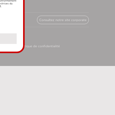
 conformément
ectrices du
3.
Consultez notre site corporate
licy
Politique de confidentialité