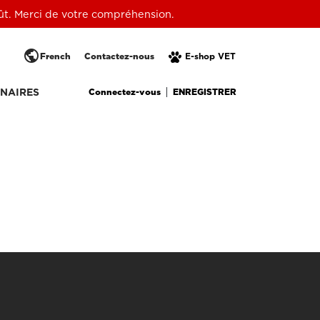
oût. Merci de votre compréhension.
public
French
Contactez-nous
E-shop VET
Connectez-vous
ENREGISTRER
NAIRES