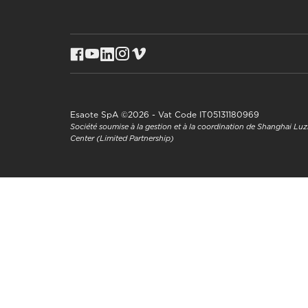
Esaote SpA ©2026 - Vat Code IT05131180969
Société soumise à la gestion et à la coordination de Shanghai L
Center (Limited Partnership)