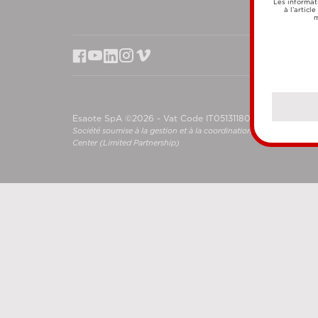
Les informat
à l’articl
m
Esaote SpA ©2026 - Vat Code IT05131180969
Société soumise à la gestion et à la coordination de Shanghai L
Center (Limited Partnership)