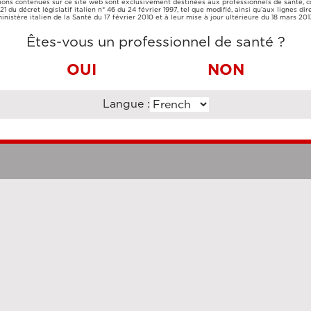
ions contenues sur ce site web sont exclusivement destinées aux professionnels de santé,
CARTE DE
VIREMENT
e 21 du décret législatif italien n° 46 du 24 février 1997, tel que modifié, ainsi qu’aux lignes dir
CRÉDIT
BANCAIRE
inistère italien de la Santé du 17 février 2010 et à leur mise à jour ultérieure du 18 mars 201
Êtes-vous un professionnel de santé ?
OUI
NON
Langue :
Clauses légales
Cookie Po
uzi Enterprise Management Consultancy