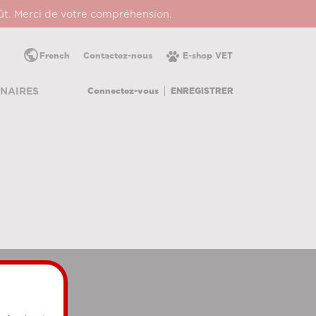
oût. Merci de votre compréhension.
public
French
Contactez-nous
E-shop VET
Connectez-vous
ENREGISTRER
NAIRES