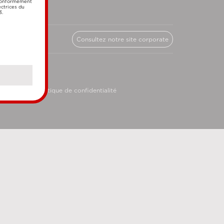
 conformément
ectrices du
3.
Consultez notre site corporate
licy
Politique de confidentialité