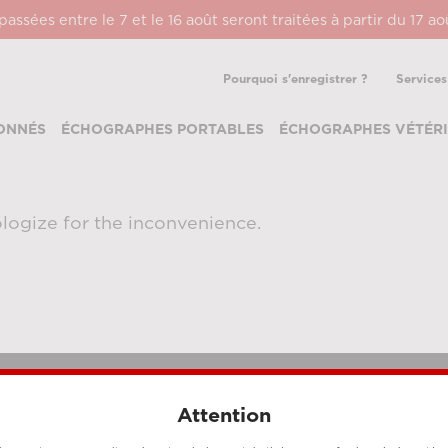
ssées entre le 7 et le 16 août seront traitées à partir du 17 a
Pourquoi s'enregistrer ?
Services
ONNÉS
ÉCHOGRAPHES PORTABLES
ÉCHOGRAPHES VÉTÉRI
logize for the inconvenience.
Attention
MÉTHODES DE PAIEMENT