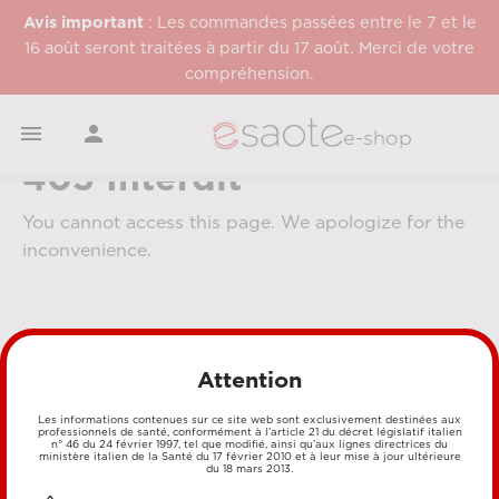
Avis important
: Les commandes passées entre le 7 et le
16 août seront traitées à partir du 17 août. Merci de votre
compréhension.


e-shop
403 Interdit
You cannot access this page. We apologize for the
inconvenience.
Attention
Les informations contenues sur ce site web sont exclusivement destinées aux
professionnels de santé, conformément à l’article 21 du décret législatif italien
MÉTHODES DE PAIEMENT
n° 46 du 24 février 1997, tel que modifié, ainsi qu’aux lignes directrices du
ministère italien de la Santé du 17 février 2010 et à leur mise à jour ultérieure
du 18 mars 2013.
CARTE DE CRÉDIT