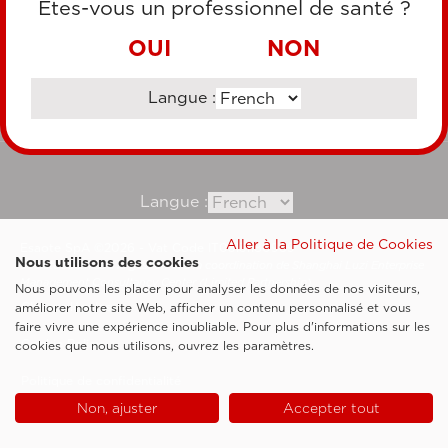
Êtes-vous un professionnel de santé ?
VIREMENT BANCAIRE
OUI
NON
Langue :
Consultez notre site corporate
Langue :
Aller à la Politique de Cookies
Esaote SpA ©2026 - Vat Code IT05131180969
Nous utilisons des cookies
Société soumise à la gestion et à la coordination de Shanghai Luzi Enterprise
Management Consultancy Center (Limited Partnership)
Nous pouvons les placer pour analyser les données de nos visiteurs,
Clauses légales
améliorer notre site Web, afficher un contenu personnalisé et vous
faire vivre une expérience inoubliable. Pour plus d'informations sur les
Cookie Policy
cookies que nous utilisons, ouvrez les paramètres.
Politique de confidentialité
Non, ajuster
Accepter tout