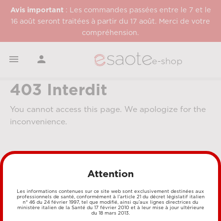
Avis important
: Les commandes passées entre le 7 et le
16 août seront traitées à partir du 17 août. Merci de votre
compréhension.


e-shop
403 Interdit
You cannot access this page. We apologize for the
inconvenience.
Attention
Les informations contenues sur ce site web sont exclusivement destinées aux
professionnels de santé, conformément à l’article 21 du décret législatif italien
n° 46 du 24 février 1997, tel que modifié, ainsi qu’aux lignes directrices du
MÉTHODES DE PAIEMENT
ministère italien de la Santé du 17 février 2010 et à leur mise à jour ultérieure
du 18 mars 2013.