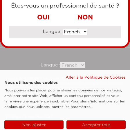
CARTE DE CRÉDIT
Êtes-vous un professionnel de santé ?
VIREMENT BANCAIRE
OUI
NON
Langue :
Consultez notre site corporate
Langue :
Aller à la Politique de Cookies
Esaote SpA ©2026 - Vat Code IT05131180969
Nous utilisons des cookies
Société soumise à la gestion et à la coordination de Shanghai Luzi Enterprise
Management Consultancy Center (Limited Partnership)
Nous pouvons les placer pour analyser les données de nos visiteurs,
Clauses légales
améliorer notre site Web, afficher un contenu personnalisé et vous
faire vivre une expérience inoubliable. Pour plus d'informations sur les
Cookie Policy
cookies que nous utilisons, ouvrez les paramètres.
Politique de confidentialité
Non, ajuster
Accepter tout