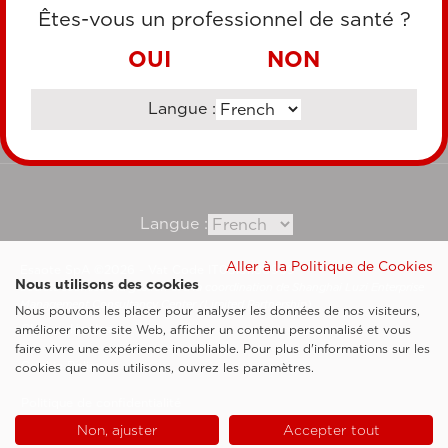
CARTE DE CRÉDIT
Êtes-vous un professionnel de santé ?
VIREMENT BANCAIRE
OUI
NON
Langue :
Consultez notre site corporate
Langue :
Aller à la Politique de Cookies
Esaote SpA ©2026 - Vat Code IT05131180969
Nous utilisons des cookies
Société soumise à la gestion et à la coordination de Shanghai Luzi Enterprise
Management Consultancy Center (Limited Partnership)
Nous pouvons les placer pour analyser les données de nos visiteurs,
Clauses légales
améliorer notre site Web, afficher un contenu personnalisé et vous
faire vivre une expérience inoubliable. Pour plus d'informations sur les
Cookie Policy
cookies que nous utilisons, ouvrez les paramètres.
Politique de confidentialité
Non, ajuster
Accepter tout