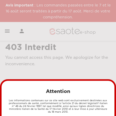
Avis important
: Les commandes passées entre le 7 et le
16 août seront traitées à partir du 17 août. Merci de votre
compréhension.


e-shop
403 Interdit
You cannot access this page. We apologize for the
inconvenience.
Attention
Les informations contenues sur ce site web sont exclusivement destinées aux
professionnels de santé, conformément à l’article 21 du décret législatif italien
n° 46 du 24 février 1997, tel que modifié, ainsi qu’aux lignes directrices du
MÉTHODES DE PAIEMENT
ministère italien de la Santé du 17 février 2010 et à leur mise à jour ultérieure
du 18 mars 2013.