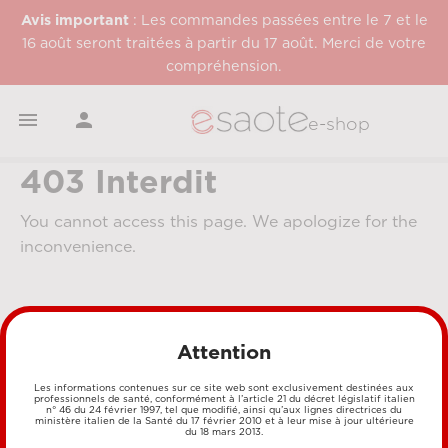
Avis important
: Les commandes passées entre le 7 et le
16 août seront traitées à partir du 17 août. Merci de votre
compréhension.


e-shop
403 Interdit
You cannot access this page. We apologize for the
inconvenience.
Attention
Les informations contenues sur ce site web sont exclusivement destinées aux
professionnels de santé, conformément à l’article 21 du décret législatif italien
n° 46 du 24 février 1997, tel que modifié, ainsi qu’aux lignes directrices du
MÉTHODES DE PAIEMENT
ministère italien de la Santé du 17 février 2010 et à leur mise à jour ultérieure
du 18 mars 2013.