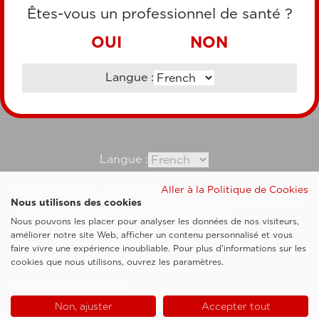
CARTE DE CRÉDIT
Êtes-vous un professionnel de santé ?
VIREMENT BANCAIRE
OUI
NON
Langue :
Consultez notre site corporate
Langue :
Aller à la Politique de Cookies
Esaote SpA ©2026 - Vat Code IT05131180969
Nous utilisons des cookies
Société soumise à la gestion et à la coordination de Shanghai Luzi Enterprise
Management Consultancy Center (Limited Partnership)
Nous pouvons les placer pour analyser les données de nos visiteurs,
Clauses légales
améliorer notre site Web, afficher un contenu personnalisé et vous
faire vivre une expérience inoubliable. Pour plus d'informations sur les
Cookie Policy
cookies que nous utilisons, ouvrez les paramètres.
Politique de confidentialité
Non, ajuster
Accepter tout