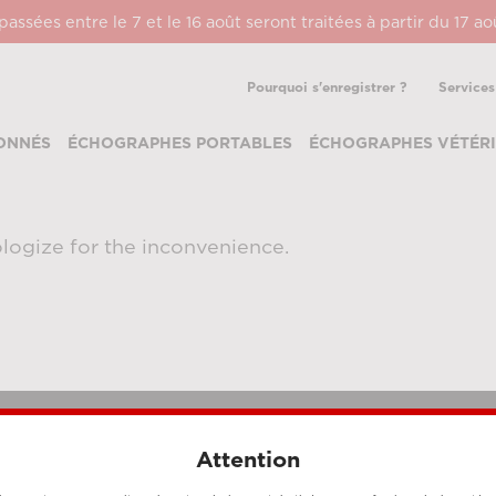
ssées entre le 7 et le 16 août seront traitées à partir du 17 a
Pourquoi s'enregistrer ?
Services
ONNÉS
ÉCHOGRAPHES PORTABLES
ÉCHOGRAPHES VÉTÉRI
logize for the inconvenience.
Attention
MÉTHODES DE PAIEMENT