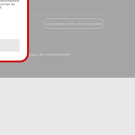
 conformément
ectrices du
3.
Consultez notre site corporate
licy
Politique de confidentialité