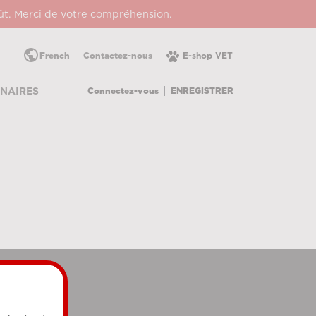
oût. Merci de votre compréhension.
public
French
Contactez-nous
E-shop VET
Connectez-vous
ENREGISTRER
NAIRES