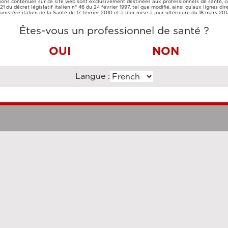
ions contenues sur ce site web sont exclusivement destinées aux professionnels de santé,
CARTE DE
VIREMENT
e 21 du décret législatif italien n° 46 du 24 février 1997, tel que modifié, ainsi qu’aux lignes dir
CRÉDIT
BANCAIRE
inistère italien de la Santé du 17 février 2010 et à leur mise à jour ultérieure du 18 mars 201
Êtes-vous un professionnel de santé ?
OUI
NON
Langue :
Clauses légales
Cookie Po
uzi Enterprise Management Consultancy