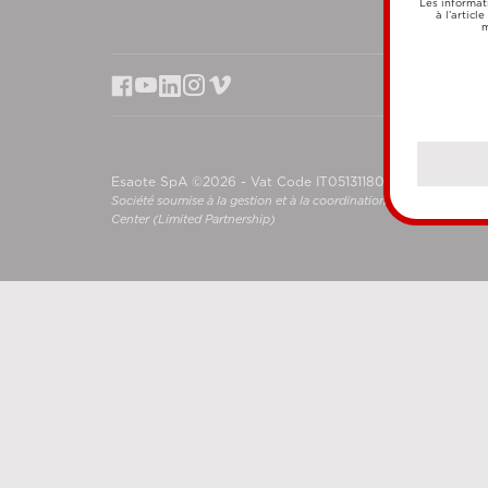
Les informat
à l’articl
m
Esaote SpA ©2026 - Vat Code IT05131180969
Société soumise à la gestion et à la coordination de Shanghai L
Center (Limited Partnership)