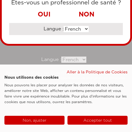
Êtes-vous un professionnel de santé ?
VIREMENT BANCAIRE
OUI
NON
Langue :
Consultez notre site corporate
Langue :
Aller à la Politique de Cookies
Esaote SpA ©2026 - Vat Code IT05131180969
Nous utilisons des cookies
Société soumise à la gestion et à la coordination de Shanghai Luzi Enterprise
Management Consultancy Center (Limited Partnership)
Nous pouvons les placer pour analyser les données de nos visiteurs,
Clauses légales
améliorer notre site Web, afficher un contenu personnalisé et vous
faire vivre une expérience inoubliable. Pour plus d'informations sur les
Cookie Policy
cookies que nous utilisons, ouvrez les paramètres.
Politique de confidentialité
Non, ajuster
Accepter tout