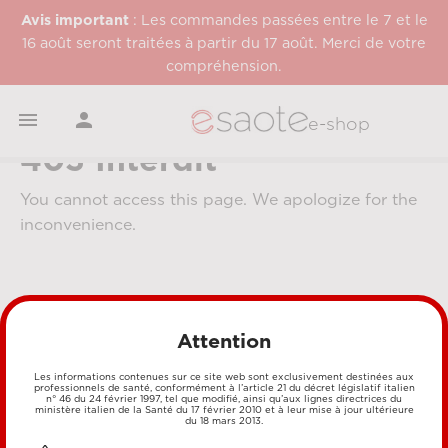
Avis important
: Les commandes passées entre le 7 et le
16 août seront traitées à partir du 17 août. Merci de votre
compréhension.


e-shop
403 Interdit
You cannot access this page. We apologize for the
inconvenience.
Attention
Les informations contenues sur ce site web sont exclusivement destinées aux
professionnels de santé, conformément à l’article 21 du décret législatif italien
MÉTHODES DE PAIEMENT
n° 46 du 24 février 1997, tel que modifié, ainsi qu’aux lignes directrices du
ministère italien de la Santé du 17 février 2010 et à leur mise à jour ultérieure
du 18 mars 2013.
CARTE DE CRÉDIT