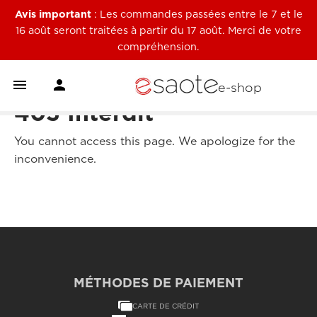
Avis important
: Les commandes passées entre le 7 et le
16 août seront traitées à partir du 17 août. Merci de votre
compréhension.


e-shop
403 Interdit
You cannot access this page. We apologize for the
inconvenience.
MÉTHODES DE PAIEMENT
CARTE DE CRÉDIT