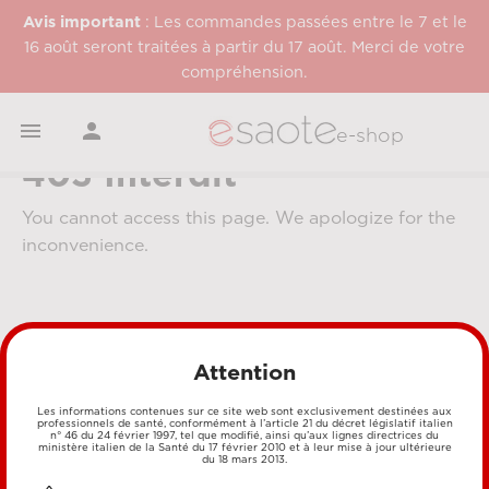
Avis important
: Les commandes passées entre le 7 et le
16 août seront traitées à partir du 17 août. Merci de votre
compréhension.


e-shop
403 Interdit
You cannot access this page. We apologize for the
inconvenience.
Attention
Les informations contenues sur ce site web sont exclusivement destinées aux
professionnels de santé, conformément à l’article 21 du décret législatif italien
MÉTHODES DE PAIEMENT
n° 46 du 24 février 1997, tel que modifié, ainsi qu’aux lignes directrices du
ministère italien de la Santé du 17 février 2010 et à leur mise à jour ultérieure
du 18 mars 2013.
CARTE DE CRÉDIT