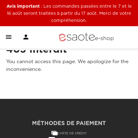
Avis important
: Les commandes passées entre le 7 et le
16 août seront traitées à partir du 17 août. Merci de votre
compréhension.


e-shop
403 Interdit
You cannot access this page. We apologize for the
inconvenience.
MÉTHODES DE PAIEMENT
CARTE DE CRÉDIT