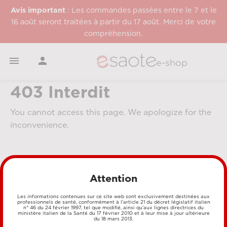
Avis important
: Les commandes passées entre le 7 et le
16 août seront traitées à partir du 17 août. Merci de votre
compréhension.


e-shop
403 Interdit
You cannot access this page. We apologize for the
inconvenience.
Attention
Les informations contenues sur ce site web sont exclusivement destinées aux
professionnels de santé, conformément à l’article 21 du décret législatif italien
n° 46 du 24 février 1997, tel que modifié, ainsi qu’aux lignes directrices du
MÉTHODES DE PAIEMENT
ministère italien de la Santé du 17 février 2010 et à leur mise à jour ultérieure
du 18 mars 2013.