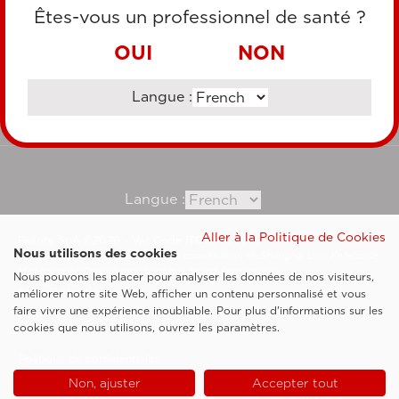
CARTE DE CRÉDIT
Êtes-vous un professionnel de santé ?
VIREMENT BANCAIRE
OUI
NON
Langue :
Consultez notre site corporate
Langue :
Aller à la Politique de Cookies
Esaote SpA ©2026 - Vat Code IT05131180969
Nous utilisons des cookies
Société soumise à la gestion et à la coordination de Shanghai Luzi Enterprise
Management Consultancy Center (Limited Partnership)
Nous pouvons les placer pour analyser les données de nos visiteurs,
Clauses légales
améliorer notre site Web, afficher un contenu personnalisé et vous
faire vivre une expérience inoubliable. Pour plus d'informations sur les
Cookie Policy
cookies que nous utilisons, ouvrez les paramètres.
Politique de confidentialité
Non, ajuster
Accepter tout