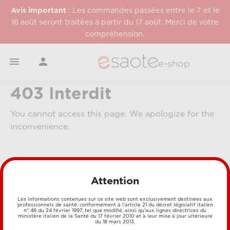
Avis important
: Les commandes passées entre le 7 et le
16 août seront traitées à partir du 17 août. Merci de votre
compréhension.


e-shop
403 Interdit
You cannot access this page. We apologize for the
inconvenience.
Attention
Les informations contenues sur ce site web sont exclusivement destinées aux
professionnels de santé, conformément à l’article 21 du décret législatif italien
n° 46 du 24 février 1997, tel que modifié, ainsi qu’aux lignes directrices du
MÉTHODES DE PAIEMENT
ministère italien de la Santé du 17 février 2010 et à leur mise à jour ultérieure
du 18 mars 2013.