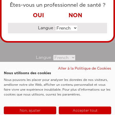
CARTE DE CRÉDIT
Êtes-vous un professionnel de santé ?
VIREMENT BANCAIRE
OUI
NON
Langue :
Consultez notre site corporate
Langue :
Aller à la Politique de Cookies
Esaote SpA ©2026 - Vat Code IT05131180969
Nous utilisons des cookies
Société soumise à la gestion et à la coordination de Shanghai Luzi Enterprise
Management Consultancy Center (Limited Partnership)
Nous pouvons les placer pour analyser les données de nos visiteurs,
Clauses légales
améliorer notre site Web, afficher un contenu personnalisé et vous
faire vivre une expérience inoubliable. Pour plus d'informations sur les
Cookie Policy
cookies que nous utilisons, ouvrez les paramètres.
Politique de confidentialité
Non, ajuster
Accepter tout