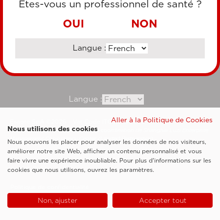
Êtes-vous un professionnel de santé ?
VIREMENT BANCAIRE
OUI
NON
Langue :
Consultez notre site corporate
Langue :
Aller à la Politique de Cookies
Esaote SpA ©2026 - Vat Code IT05131180969
Nous utilisons des cookies
Société soumise à la gestion et à la coordination de Shanghai Luzi Enterprise
Management Consultancy Center (Limited Partnership)
Nous pouvons les placer pour analyser les données de nos visiteurs,
Clauses légales
améliorer notre site Web, afficher un contenu personnalisé et vous
faire vivre une expérience inoubliable. Pour plus d'informations sur les
Cookie Policy
cookies que nous utilisons, ouvrez les paramètres.
Politique de confidentialité
Non, ajuster
Accepter tout