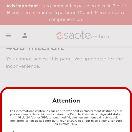
Avis important
: Les commandes passées entre le 7 et le
16 août seront traitées à partir du 17 août. Merci de votre
compréhension.


e-shop
403 Interdit
You cannot access this page. We apologize for the
inconvenience.
Attention
Les informations contenues sur ce site web sont exclusivement destinées aux
professionnels de santé, conformément à l’article 21 du décret législatif italien
MÉTHODES DE PAIEMENT
n° 46 du 24 février 1997, tel que modifié, ainsi qu’aux lignes directrices du
ministère italien de la Santé du 17 février 2010 et à leur mise à jour ultérieure
du 18 mars 2013.
CARTE DE CRÉDIT