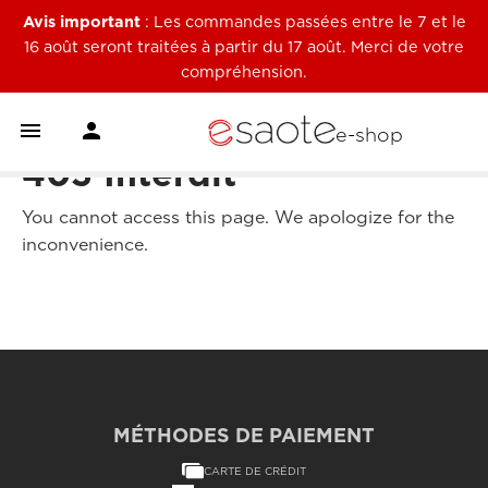
Avis important
: Les commandes passées entre le 7 et le
16 août seront traitées à partir du 17 août. Merci de votre
compréhension.


e-shop
403 Interdit
You cannot access this page. We apologize for the
inconvenience.
MÉTHODES DE PAIEMENT
CARTE DE CRÉDIT