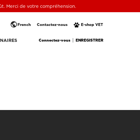
oût. Merci de votre compréhension.
public
French
Contactez-nous
E-shop VET
Connectez-vous
ENREGISTRER
NAIRES