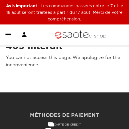
Avis important
: Les commandes passées entre le 7 et le
16 août seront traitées à partir du 17 août. Merci de votre
compréhension.


e-shop
403 Interdit
You cannot access this page. We apologize for the
inconvenience.
MÉTHODES DE PAIEMENT
CARTE DE CRÉDIT