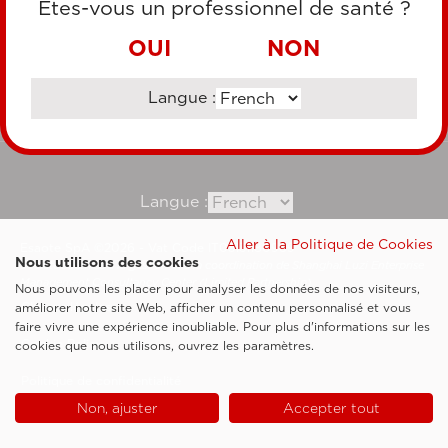
Êtes-vous un professionnel de santé ?
VIREMENT BANCAIRE
OUI
NON
Langue :
Consultez notre site corporate
Langue :
Aller à la Politique de Cookies
Esaote SpA ©2026 - Vat Code IT05131180969
Nous utilisons des cookies
Société soumise à la gestion et à la coordination de Shanghai Luzi Enterprise
Management Consultancy Center (Limited Partnership)
Nous pouvons les placer pour analyser les données de nos visiteurs,
Clauses légales
améliorer notre site Web, afficher un contenu personnalisé et vous
faire vivre une expérience inoubliable. Pour plus d'informations sur les
Cookie Policy
cookies que nous utilisons, ouvrez les paramètres.
Politique de confidentialité
Non, ajuster
Accepter tout