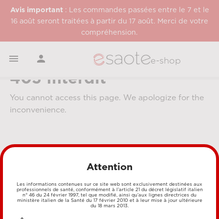
Avis important
: Les commandes passées entre le 7 et le
16 août seront traitées à partir du 17 août. Merci de votre
compréhension.


e-shop
403 Interdit
You cannot access this page. We apologize for the
inconvenience.
Attention
Les informations contenues sur ce site web sont exclusivement destinées aux
professionnels de santé, conformément à l’article 21 du décret législatif italien
MÉTHODES DE PAIEMENT
n° 46 du 24 février 1997, tel que modifié, ainsi qu’aux lignes directrices du
ministère italien de la Santé du 17 février 2010 et à leur mise à jour ultérieure
du 18 mars 2013.
CARTE DE CRÉDIT