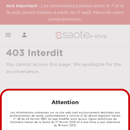
Avis important
: Les commandes passées entre le 7 et le
16 août seront traitées à partir du 17 août. Merci de votre
compréhension.


e-shop
403 Interdit
You cannot access this page. We apologize for the
inconvenience.
Attention
Les informations contenues sur ce site web sont exclusivement destinées aux
professionnels de santé, conformément à l’article 21 du décret législatif italien
n° 46 du 24 février 1997, tel que modifié, ainsi qu’aux lignes directrices du
MÉTHODES DE PAIEMENT
ministère italien de la Santé du 17 février 2010 et à leur mise à jour ultérieure
du 18 mars 2013.