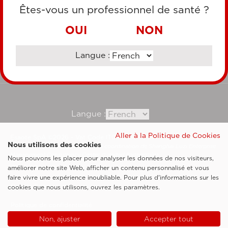
CARTE DE CRÉDIT
Êtes-vous un professionnel de santé ?
VIREMENT BANCAIRE
OUI
NON
Langue :
Consultez notre site corporate
Langue :
Aller à la Politique de Cookies
Esaote SpA ©2026 - Vat Code IT05131180969
Nous utilisons des cookies
Société soumise à la gestion et à la coordination de Shanghai Luzi Enterprise
Management Consultancy Center (Limited Partnership)
Nous pouvons les placer pour analyser les données de nos visiteurs,
Clauses légales
améliorer notre site Web, afficher un contenu personnalisé et vous
faire vivre une expérience inoubliable. Pour plus d'informations sur les
Cookie Policy
cookies que nous utilisons, ouvrez les paramètres.
Politique de confidentialité
Non, ajuster
Accepter tout