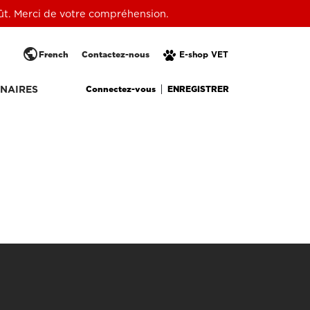
oût. Merci de votre compréhension.
public
French
Contactez-nous
E-shop VET
Connectez-vous
ENREGISTRER
NAIRES