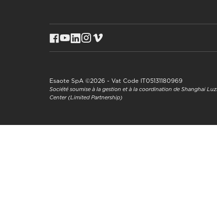
Esaote SpA ©2026 - Vat Code IT05131180969
Société soumise à la gestion et à la coordination de Shanghai L
Center (Limited Partnership)