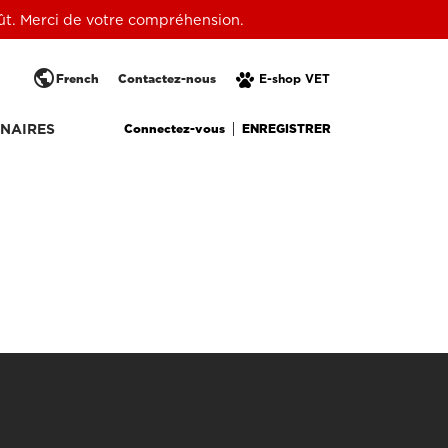
oût. Merci de votre compréhension.
public
French
Contactez-nous
E-shop VET
Connectez-vous
ENREGISTRER
NAIRES