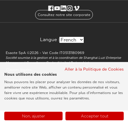
Consultez notre site corporate
Langue :
Esaote SpA ©2026 - Vat Code IT05131180969
Société soumise à la gestion et à la coordination de Shanghai Luzi Enterprise
Management Consultancy Center (Limited Partnership)
Aller à la Politique de Cookies
Clauses légales
Nous utilisons des cookies
Cookie Policy
Nous pouvons les placer pour analyser les données de nos visiteurs,
améliorer notre site Web, afficher un contenu personnalisé et vous
Politique de confidentialité
faire vivre une expérience inoubliable. Pour plus d'informations sur les
cookies que nous utilisons, ouvrez les paramètres.
Non, ajuster
Accepter tout