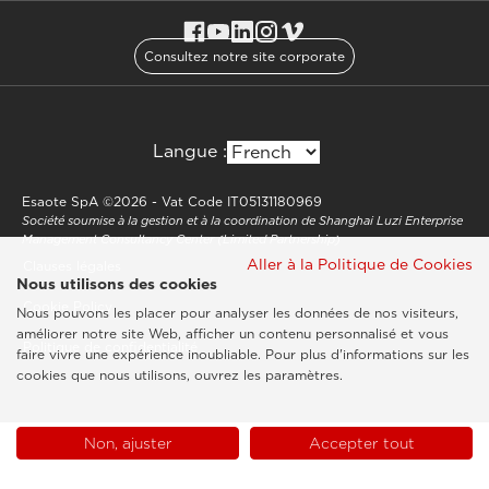
Consultez notre site corporate
Langue :
Esaote SpA ©2026 - Vat Code IT05131180969
Société soumise à la gestion et à la coordination de Shanghai Luzi Enterprise
Management Consultancy Center (Limited Partnership)
Aller à la Politique de Cookies
Clauses légales
Nous utilisons des cookies
Cookie Policy
Nous pouvons les placer pour analyser les données de nos visiteurs,
améliorer notre site Web, afficher un contenu personnalisé et vous
Politique de confidentialité
faire vivre une expérience inoubliable. Pour plus d'informations sur les
cookies que nous utilisons, ouvrez les paramètres.
Non, ajuster
Accepter tout