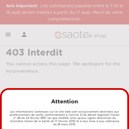
Avis important
: Les commandes passées entre le 7 et le
16 août seront traitées à partir du 17 août. Merci de votre
compréhension.


e-shop
403 Interdit
You cannot access this page. We apologize for the
inconvenience.
Attention
Les informations contenues sur ce site web sont exclusivement destinées aux
professionnels de santé, conformément à l’article 21 du décret législatif italien
n° 46 du 24 février 1997, tel que modifié, ainsi qu’aux lignes directrices du
MÉTHODES DE PAIEMENT
ministère italien de la Santé du 17 février 2010 et à leur mise à jour ultérieure
du 18 mars 2013.