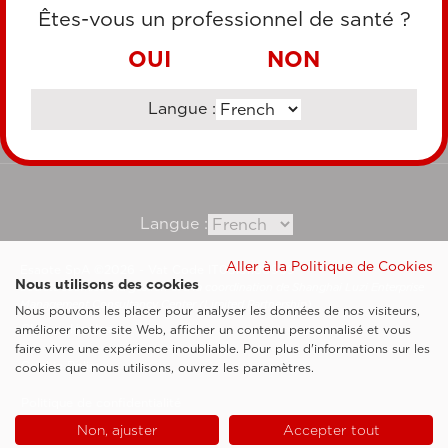
CARTE DE CRÉDIT
Êtes-vous un professionnel de santé ?
VIREMENT BANCAIRE
OUI
NON
Langue :
Consultez notre site corporate
Langue :
Aller à la Politique de Cookies
Esaote SpA ©2026 - Vat Code IT05131180969
Nous utilisons des cookies
Société soumise à la gestion et à la coordination de Shanghai Luzi Enterprise
Management Consultancy Center (Limited Partnership)
Nous pouvons les placer pour analyser les données de nos visiteurs,
Clauses légales
améliorer notre site Web, afficher un contenu personnalisé et vous
faire vivre une expérience inoubliable. Pour plus d'informations sur les
Cookie Policy
cookies que nous utilisons, ouvrez les paramètres.
Politique de confidentialité
Non, ajuster
Accepter tout