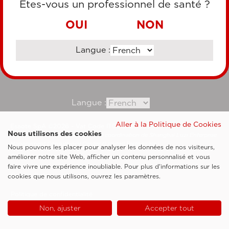
Êtes-vous un professionnel de santé ?
VIREMENT BANCAIRE
OUI
NON
Langue :
Consultez notre site corporate
Langue :
Aller à la Politique de Cookies
Esaote SpA ©2026 - Vat Code IT05131180969
Nous utilisons des cookies
Société soumise à la gestion et à la coordination de Shanghai Luzi Enterprise
Management Consultancy Center (Limited Partnership)
Nous pouvons les placer pour analyser les données de nos visiteurs,
Clauses légales
améliorer notre site Web, afficher un contenu personnalisé et vous
faire vivre une expérience inoubliable. Pour plus d'informations sur les
Cookie Policy
cookies que nous utilisons, ouvrez les paramètres.
Politique de confidentialité
Non, ajuster
Accepter tout