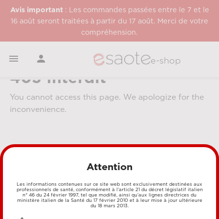
Avis important
: Les commandes passées entre le 7 et le
16 août seront traitées à partir du 17 août. Merci de votre
compréhension.


e-shop
403 Interdit
You cannot access this page. We apologize for the
inconvenience.
Attention
Les informations contenues sur ce site web sont exclusivement destinées aux
professionnels de santé, conformément à l’article 21 du décret législatif italien
MÉTHODES DE PAIEMENT
n° 46 du 24 février 1997, tel que modifié, ainsi qu’aux lignes directrices du
ministère italien de la Santé du 17 février 2010 et à leur mise à jour ultérieure
du 18 mars 2013.
CARTE DE CRÉDIT