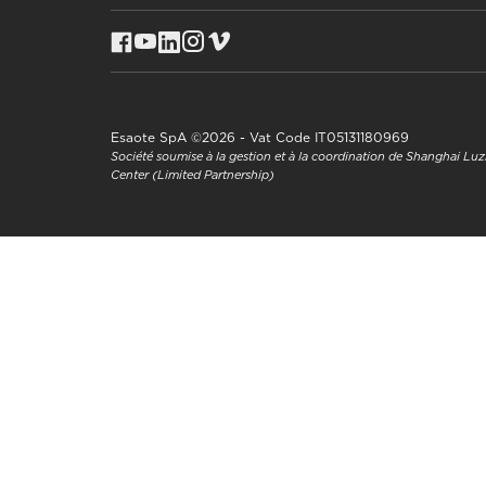
Esaote SpA ©2026 - Vat Code IT05131180969
Société soumise à la gestion et à la coordination de Shanghai L
Center (Limited Partnership)