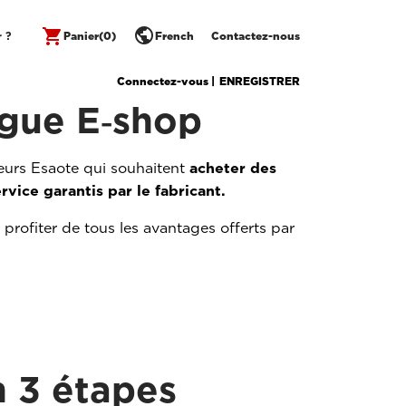
public
shopping_cart
r ?
Panier
(0)
French
Contactez-nous
Connectez-vous |
ENREGISTRER
ogue E‑shop
teurs Esaote qui souhaitent
acheter des
rvice garantis par le fabricant.
profiter de tous les avantages offerts par
n 3 étapes