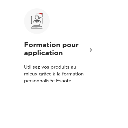
Formation pour
Garant
application
Nous propo
niveaux de 
Utilisez vos produits au
tous les é
mieux grâce à la formation
Choisissez 
s
personnalisée Esaote
convient le