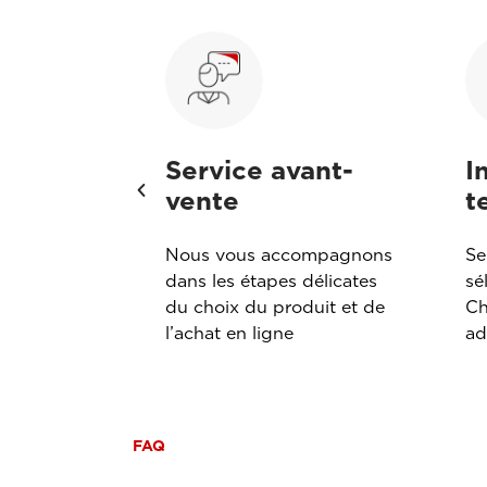
e
Service avant-
I
vente
t
chographes
Nous vous accompagnons
Se
é grâce à la
dans les étapes délicates
sé
e Esaote
du choix du produit et de
Ch
l’achat en ligne
ad
FAQ