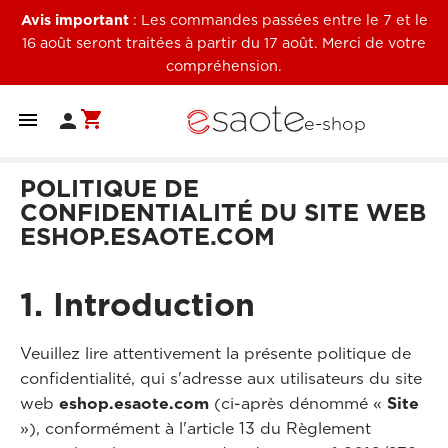
Avis important
: Les commandes passées entre le 7 et le
16 août seront traitées à partir du 17 août. Merci de votre
compréhension.
shopping_cart


e-shop
POLITIQUE DE
CONFIDENTIALITÉ DU SITE WEB
ESHOP.ESAOTE.COM
1. Introduction
Veuillez lire attentivement la présente politique de
confidentialité, qui s'adresse aux utilisateurs du site
web
eshop.esaote.com
(ci-après dénommé «
Site
»), conformément à l'article 13 du Règlement