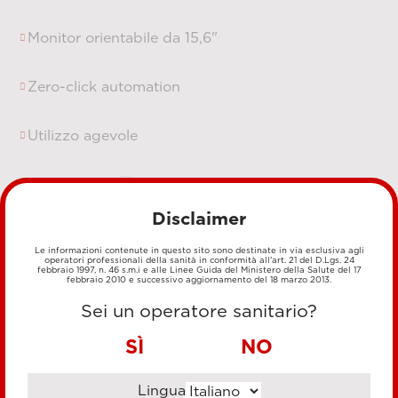
Monitor orientabile da 15,6"
Zero-click automation
Utilizzo agevole
Acquista ora
Disclaimer
Le informazioni contenute in questo sito sono destinate in via esclusiva agli
Catalogo sempre
operatori professionali della sanità in conformità all'art. 21 del D.Lgs. 24
febbraio 1997, n. 46 s.m.i e alle Linee Guida del Ministero della Salute del 17
febbraio 2010 e successivo aggiornamento del 18 marzo 2013.
aggiornato con
Sei un operatore sanitario?
occasioni in pronta
consegna
SÌ
NO
Lingua
E-shop Esaote nasce con l’obiettivo di permettere a