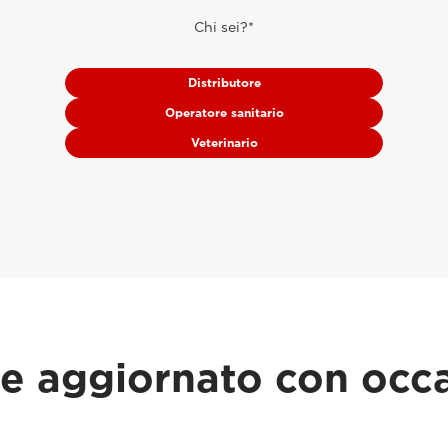
Chi sei?*
Distributore
Operatore sanitario
Veterinario
 aggiornato con occa