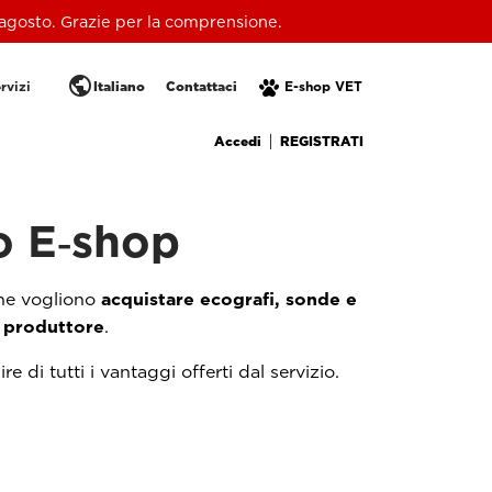
 17 agosto. Grazie per la comprensione.
public
rvizi
Italiano
Contattaci
E-shop VET
Accedi
REGISTRATI
o E‑shop
 che vogliono
acquistare ecografi, sonde e
l produttore
.
 di tutti i vantaggi offerti dal servizio.