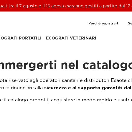
ttuati tra il 7 agosto e il 16 agosto saranno gestiti a partire dal
Perché registrarti
Se
COGRAFI PORTATILI
ECOGRAFI VETERINARI
immergerti nel catalog
ote riservato agli operatori sanitari e distributori Esaote
senza rinunciare alla
sicurezza e al supporto garantiti da
 il catalogo prodotti, acquistare in modo rapido e usufruire