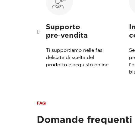
i
Supporto
I
pre‑vendita
c
ecografi in
Ti supportiamo nelle fasi
Se
 alla
delicate di scelta del
pr
ata Esaote
prodotto e acquisto online
l'
bi
FAQ
Domande frequenti