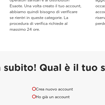
operatori sanitari e ai distributori
aggio
Esaote. Una volta creato il tuo account,
occas
abbiamo quindi bisogno di verificare
accou
se rientri in queste categorie. La
riser
procedura di verifica richiede al
perde
massimo 24 ore.
a subito! Qual è il tuo 
Crea nuovo account
Ho già un account