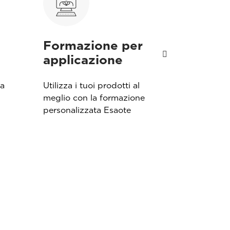
Formazione per
Garanz
applicazione
Offriamo div
garanzia su 
da
Utilizza i tuoi prodotti al
ecografi. S
meglio con la formazione
fa per te.
personalizzata Esaote