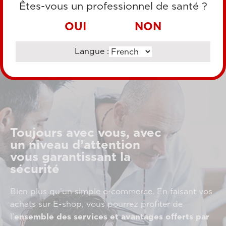
Êtes-vous un professionnel de santé ?
OUI
NON
Langue :
Toujours avec vous, avec
un niveau d’attention
vous garantissant la
sécurité
Bien plus qu’un simple e-commerce. En faisant vos
achats sur E-shop, vous pourrez profiter de
l’
ensemble des services et avantages offerts par