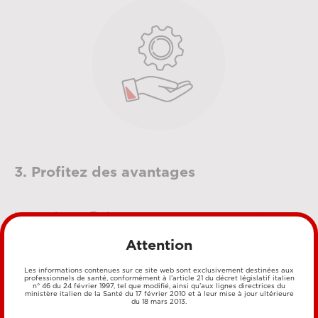
3. Profitez des avantages
Le catalogue E‑shop est constamment mis à jour
avec des nouveaux produits et des offres à ne pas
Attention
manquer. En créant votre compte, vous pourrez
visualiser votre espace réservé et être sûr de ne
Les informations contenues sur ce site web sont exclusivement destinées aux
professionnels de santé, conformément à l’article 21 du décret législatif italien
manquer aucune des nouveautés disponibles.
n° 46 du 24 février 1997, tel que modifié, ainsi qu’aux lignes directrices du
ministère italien de la Santé du 17 février 2010 et à leur mise à jour ultérieure
du 18 mars 2013.
Inscrivez-vous pour acheter