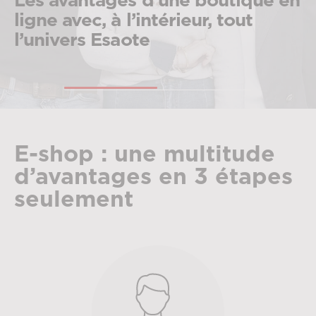
intérieur, tout
Échographes r
e
garantis à 100
E-shop : une multitude
d’avantages en 3 étapes
seulement