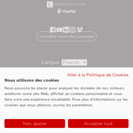
VIREMENT BANCAIRE
Consultez notre site corporate
Langue :
Aller à la Politique de Cookies
Esaote SpA ©2026 - Vat Code IT05131180969
Nous utilisons des cookies
Société soumise à la gestion et à la coordination de Shanghai Luzi Enterprise
Management Consultancy Center (Limited Partnership)
Nous pouvons les placer pour analyser les données de nos visiteurs,
Clauses légales
améliorer notre site Web, afficher un contenu personnalisé et vous
faire vivre une expérience inoubliable. Pour plus d'informations sur les
Cookie Policy
cookies que nous utilisons, ouvrez les paramètres.
Politique de confidentialité
Non, ajuster
Accepter tout